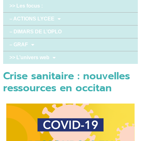
>> Les focus :
– ACTIONS LYCEE
– DIMARS DE L’OPLO
– GRAF
>> L’univers web
Crise sanitaire : nouvelles
ressources en occitan