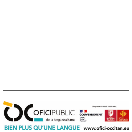
22 boulevard du Maréchal Juin
31406 Toulouse cedex 9
05 31 61 80 50
contact@ofici-occitan.eu