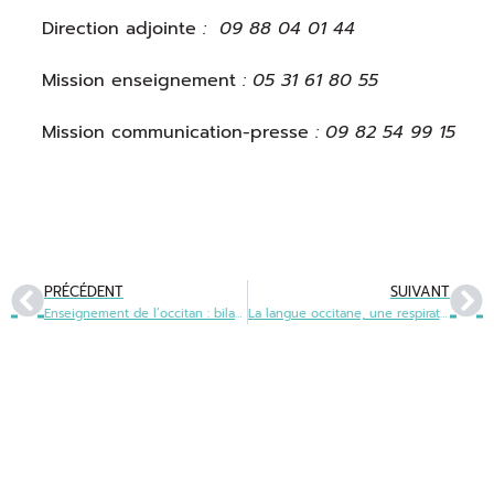
Direction adjointe
:
09 88 04 01 44
Mission enseignement
: 05 31 61 80 55
Mission communication-presse
: 09 82 54 99 15
PRÉCÉDENT
SUIVANT
Enseignement de l’occitan : bilan de la rentrée 2020
La langue occitane, une respiration face à la crise ?
Office public de la langue occitane