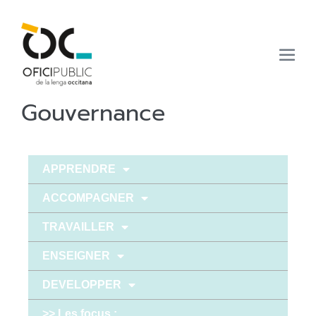
Gouvernance
APPRENDRE
ACCOMPAGNER
TRAVAILLER
ENSEIGNER
DEVELOPPER
>> Les focus :