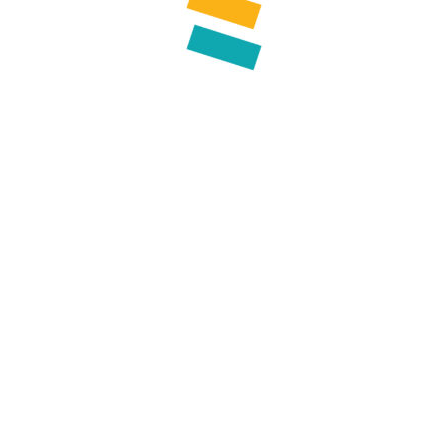
Office public de la langue occitane
22 boulevard du Maréchal Juin
31406 Toulouse cedex 9
05 31 61 80 50
contact@ofici-occitan.eu