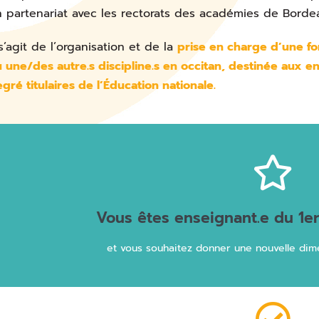
 partenariat avec les rectorats des académies de Bordea
 s’agit de l’organisation et de la
prise en charge d’une fo
 une/des autre.s discipline.s en occitan, destinée aux e
gré titulaires de l’Éducation nationale.
Télécharger le flye
et formez-vous à l'enseignement
Vous êtes enseignant.e du 1e
Découvrez le dispositif "ENSE
et vous souhaitez donner une nouvelle dime