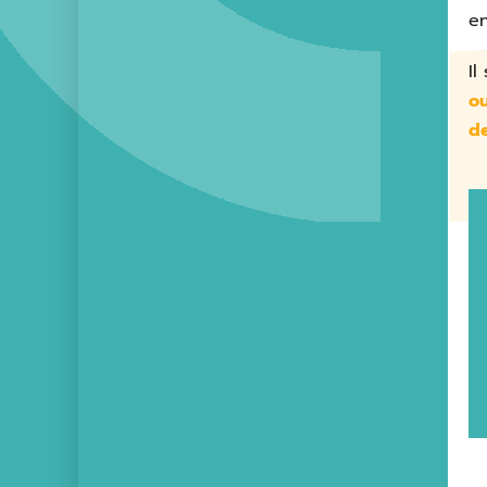
en
Il
ou
de