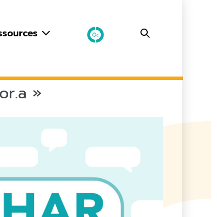
ssources
or.a »