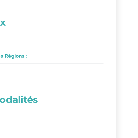
ux
es Régions :
odalités