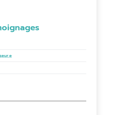
moignages
seur.e