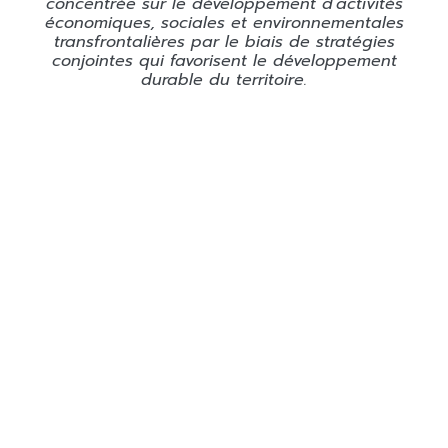
concentrée sur le développement d’activités
économiques, sociales et environnementales
transfrontalières par le biais de stratégies
conjointes qui favorisent le développement
durable du territoire.
Office public de la langue occitane
22 boulevard du Maréchal Juin
31406 Toulouse cedex 9
05 31 61 80 50
contact@ofici-occitan.eu