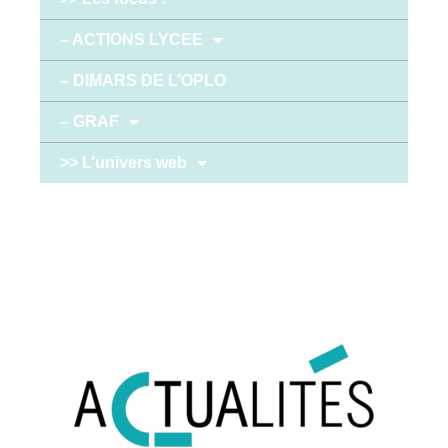
– ACTIONS LYCEE
– DIMARS DE L’OPLO
– GRAF
>> L’univers web