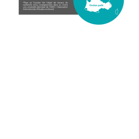
Office public de la langue occitane
22 boulevard du Maréchal Juin
31406 Toulouse cedex 9