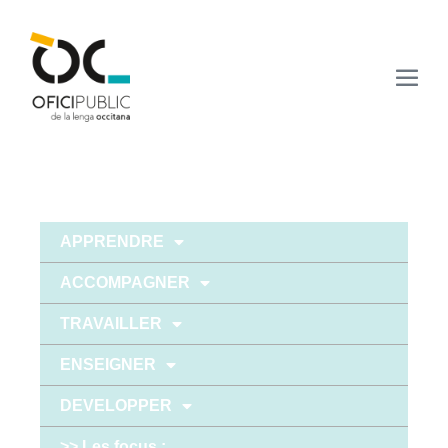
APPRENDRE
ACCOMPAGNER
TRAVAILLER
ENSEIGNER
DEVELOPPER
>> Les focus :