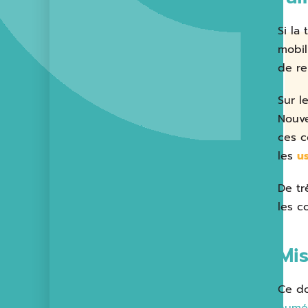
Si la
mobil
de re
Sur l
Nouve
ces c
les
u
De t
les c
Mis
Ce do
numé