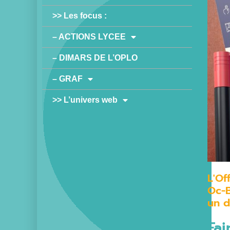
>> Les focus :
– ACTIONS LYCEE
– DIMARS DE L’OPLO
– GRAF
>> L’univers web
L'Of
Oc-B
un d
Fai