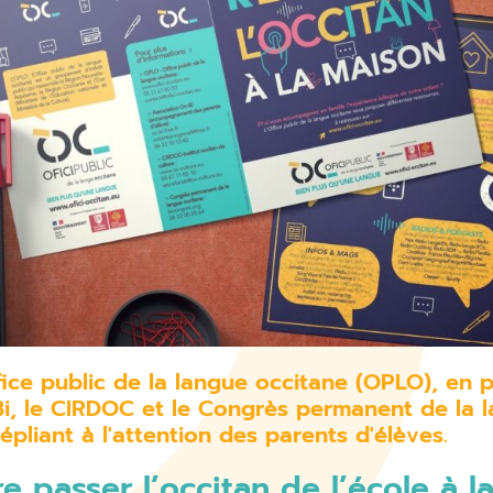
fice public de la langue occitane (OPLO), en p
i, le CIRDOC et le Congrès permanent de la la
épliant à l'attention des parents d'élèves.
re passer l’occitan de l’école à l