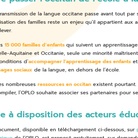
 transmission de la langue occitane passe avant tout par
isation des familles reste un enjeu qu’il appartient aux ac
lever.
es
15 000 familles d’enfants
qui suivent un apprentissage 
lle-Aquitaine et Occitanie, seule une minorité maîtrisent
onditions d’
accompagner l’apprentissage des enfants
et
sages sociaux
de la langue, en dehors de l’école.
rès nombreuses
ressources en occitan
existent pourtant
ompiler, l’OPLO souhaite associer ses partenaires pour se
e à disposition des acteurs éduca
cument, disponible en téléchargement ci-dessous, sur
rique
de l’OPLO, est proposé gratuitement, sur demande 