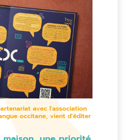
artenariat avec l'association
ngue occitane, vient d'éditer
a maison, une priorité