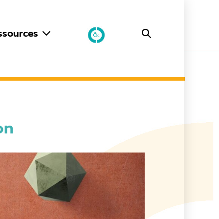
ssources
on