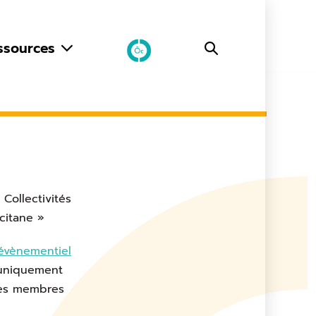
ssources
Collectivités
citane »
 évènementiel
ement
ques membres