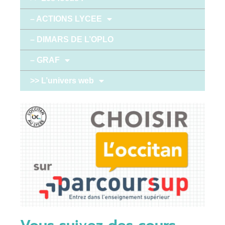
– ACTIONS LYCEE
– DIMARS DE L’OPLO
– GRAF
>> L’univers web