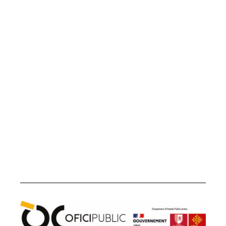
Office public de la langue occitane
22 boulevard du Maréchal Juin
31406 Toulouse cedex 9
05 31 61 80 50
contact@ofici-occitan.eu