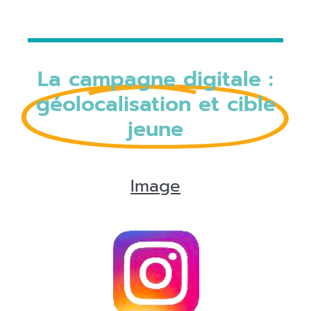
La campagne digitale :
géolocalisation et cible
jeune
Image