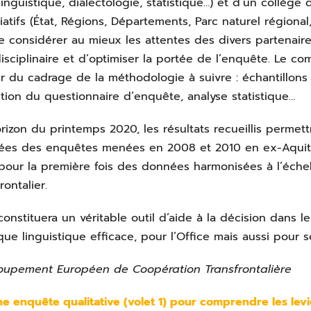
linguistique, dialectologie, statistique…) et d’un collège 
iatifs (État, Régions, Départements, Parc naturel régional,
e considérer au mieux les attentes des divers partenaire
disciplinaire et d’optimiser la portée de l’enquête. Le com
r du cadrage de la méthodologie à suivre : échantillons 
ition du questionnaire d’enquête, analyse statistique…
orizon du printemps 2020, les résultats recueillis permet
es des enquêtes menées en 2008 et 2010 en ex-Aquitain
 pour la première fois des données harmonisées à l’échell
rontalier.
constituera un véritable outil d’aide à la décision dans
ique linguistique efficace, pour l’Office mais aussi pour s
upement Européen de Coopération Transfrontalière
e enquête qualitative (volet 1) pour comprendre les levi