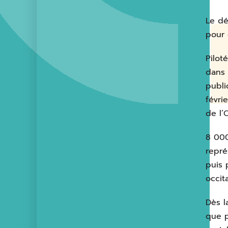
Le dé
pour 
Pilot
dans 
publi
févri
de l’
8 000
repré
puis 
occit
Dès l
que p