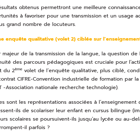
ésultats obtenus permettront une meilleure connaissanc
tunités à favoriser pour une transmission et un usage acc
us grand nombre de locuteurs.
 enquête qualitative (volet 2) ciblée sur l’enseignement
r majeur de la transmission de la langue, la question de 
nuité des parcours pédagogiques est cruciale pour l’actio
ème
et du 2
volet de l’enquête qualitative, plus ciblé, con
contrat CIFRE-Convention industrielle de formation par la
T -Association nationale recherche technologie).
es sont les représentations associées à l’enseignement d
issent-ils de scolariser leur enfant en cursus bilingue (
urs scolaires se poursuivent-ils jusqu’au lycée ou au-del
errompent-il parfois ?