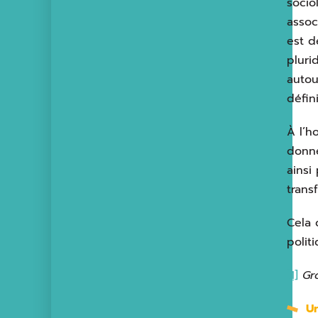
socio
assoc
est d
pluri
autou
défin
À l’h
donné
ainsi
transf
Cela 
polit
[1]
Gro
Un