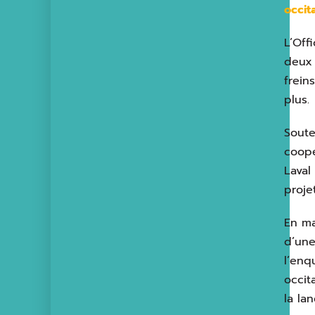
occit
L’Off
deux 
frein
plus.
Soute
coopé
Laval
proje
En ma
d’une
l’enq
occit
la la