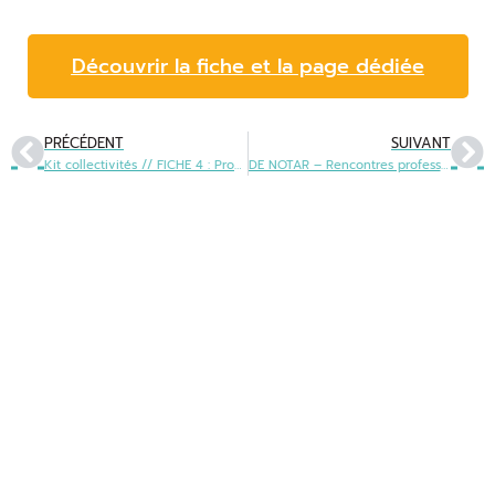
Découvrir la fiche et la page dédiée
PRÉCÉDENT
SUIVANT
Kit collectivités // FICHE 4 : Proposer une version occitane d’un site institutionnel
DE NOTAR – Rencontres professionnelles des Langues et Cultures Régionales les 5 et 6 octobre à Agen
Office public de la langue occitane
22 boulevard du Maréchal Juin
31406 Toulouse cedex 9
05 31 61 80 50