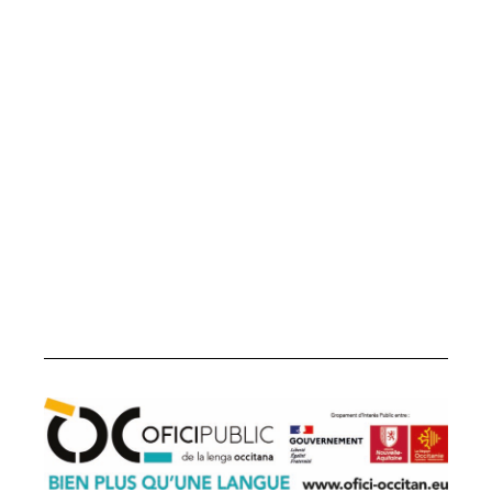
Office public de la langue occitane
22 boulevard du Maréchal Juin
31406 Toulouse cedex 9
05 31 61 80 50
contact@ofici-occitan.eu