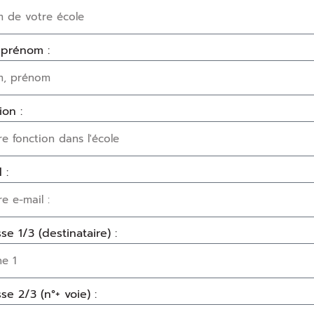
 prénom :
ion :
 :
se 1/3 (destinataire) :
se 2/3 (n°+ voie) :