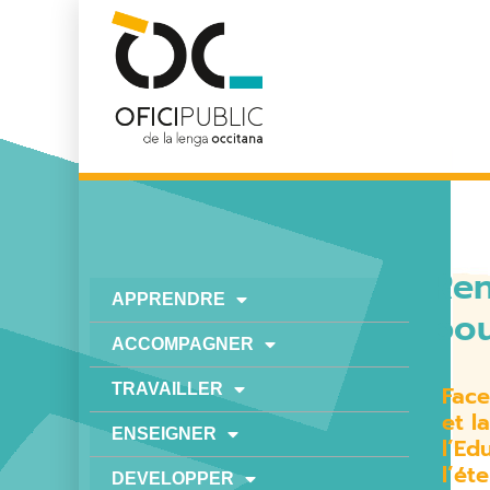
Ren
APPRENDRE
pou
ACCOMPAGNER
TRAVAILLER
Face
et l
ENSEIGNER
l’Ed
l’ét
DEVELOPPER