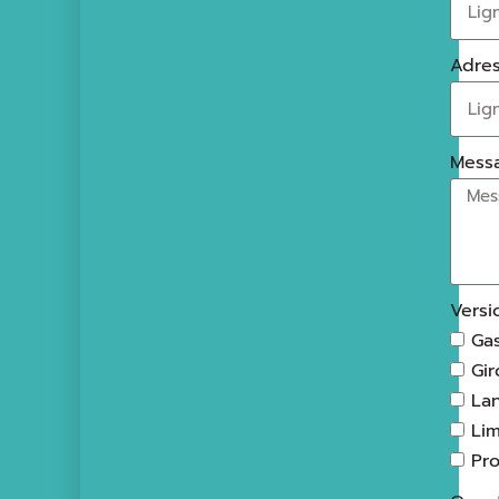
Adres
Messa
Versi
Ga
Gir
La
Li
Pro