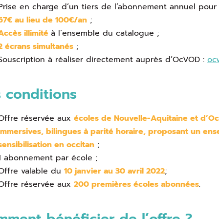
Prise en charge d’un tiers de l’abonnement annuel pour l
67€ au lieu de 100€/an
;
Accès illimité
à l’ensemble du catalogue ;
2 écrans simultanés
;
Souscription à réaliser directement auprès d’OcVOD :
ocv
 conditions
Offre réservée aux
écoles de
Nouvelle-Aquitaine et d’Oc
immersives, bilingues à parité horaire,
proposant un ens
sensibilisation en occitan
;
1 abonnement par école ;
Offre valable du
10 janvier au 30 avril 2022
;
Offre réservée aux
200 premières écoles abonnées
.
ment bénéficier de l’offre ?