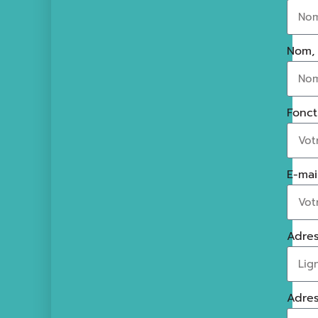
Nom,
Fonct
E-mail
Adres
Adres