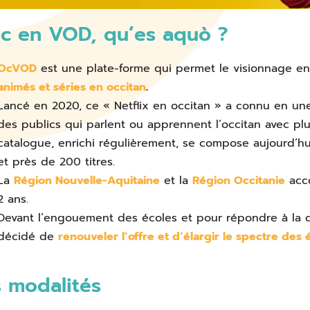
Oc en VOD, qu’es aquò ?
OcVOD
est une plate-forme qui permet le visionnage e
animés et séries en occitan
.
Lancé en 2020, ce « Netflix en occitan » a connu en u
des publics qui parlent ou apprennent l’occitan avec p
catalogue, enrichi régulièrement, se compose aujourd’h
et près de 200 titres
.
La
Région Nouvelle-Aquitaine
et la
Région Occitanie
acco
2 ans.
Devant l’engouement des écoles et pour répondre à la d
décidé de
renouveler l’offre et d’élargir le spectre des é
 modalités