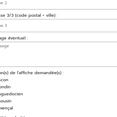
se 3/3 (code postal + ville) :
ge éventuel :
on(s) de l'affiche demandée(s) :
scon
ondin
nguedocien
mousin
vençal