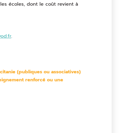
es écoles, dont le coût revient à
od.fr
.
citanie
(publiques ou associatives)
eignement renforcé ou une