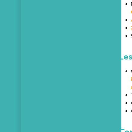
Les
Com