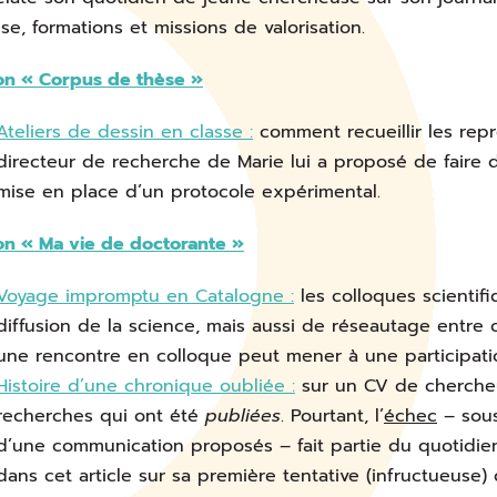
èse, formations et missions de valorisation.
on « Corpus de thèse »
Ateliers de dessin en classe :
comment recueillir les rep
directeur de recherche de Marie lui a proposé de faire d
mise en place d’un protocole expérimental.
on « Ma vie de doctorante »
Voyage impromptu en Catalogne :
les colloques scientif
diffusion de la science, mais aussi de réseautage entr
une rencontre en colloque peut mener à une participatio
Histoire d’une chronique oubliée :
sur un CV de chercheu
recherches qui ont été
publiées
. Pourtant, l’
échec
– sous
d’une communication proposés – fait partie du quotidien 
dans cet article sur sa première tentative (infructueuse