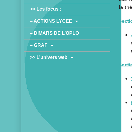
la th
>> Les focus :
Secti
– ACTIONS LYCEE
– DIMARS DE L’OPLO
– GRAF
>> L’univers web
Secti