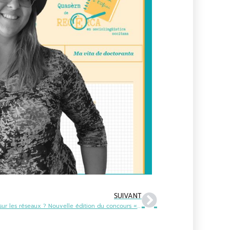
SUIVANT
Tu parles occitan sur les réseaux ? Nouvelle édition du concours « Crea Occat »