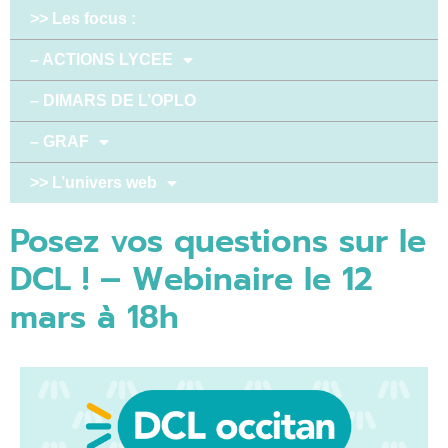
>> Les focus :
– ACTIONS LYCEE
– DIMARS DE L’OPLO
– GRAF
>> L’univers web
Posez vos questions sur le
DCL ! – Webinaire le 12
mars à 18h