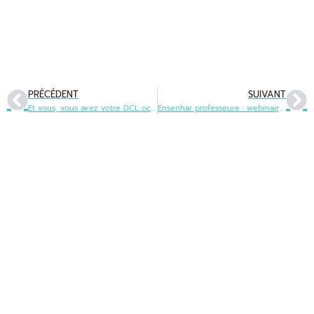
PRÉCÉDENT
SUIVANT
Et vous, vous avez votre DCL occitan ? Participez à la session 2024 !
Ensenhar professeure : webinaire d’information le 3 avril à 13h30
Office public de la langue occitane
22 boulevard du Maréchal Juin
31406 Toulouse cedex 9
05 31 61 80 50