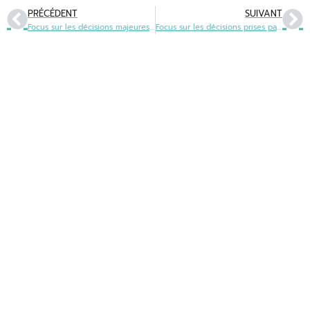
PRÉCÉDENT
SUIVANT
Focus sur les décisions majeures prises par l’OPLO lors de sa dernière Assemblée générale / avril 2019
Focus sur les décisions prises par l’OPLO lors de sa dernière Assemblée générale / septembre 2019
Office public de la langue occitane
22 boulevard du Maréchal Juin
31406 Toulouse cedex 9
05 31 61 80 50
contact@ofici-occitan.eu