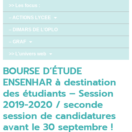
>> Les focus :
– ACTIONS LYCEE
– DIMARS DE L’OPLO
– GRAF
>> L’univers web
BOURSE D’ÉTUDE
ENSENHAR à destination
des étudiants – Session
2019-2020 / seconde
session de candidatures
avant le 30 septembre !