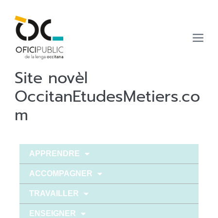
Site novèl
OccitanEtudesMetiers.co
m
APPRENDRE
ACCOMPAGNER
TRAVAILLER
ENSEIGNER