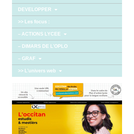
DEVELOPPER
>> Les focus :
– ACTIONS LYCEE
– DIMARS DE L’OPLO
– GRAF
>> L’univers web