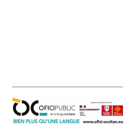
22 boulevard du Maréchal Juin
31406 Toulouse cedex 9
05 31 61 80 50
contact@ofici-occitan.eu