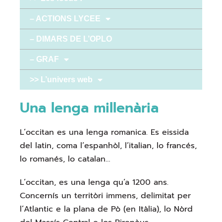
– ACTIONS LYCEE
– DIMARS DE L’OPLO
– GRAF
>> L’univers web
Una lenga millenària
L’occitan es una lenga romanica. Es eissida
del latin, coma l’espanhòl, l’italian, lo francés,
lo romanés, lo catalan…​
L’occitan, es una lenga qu’a 1200 ans.
Concernís un territòri immens, delimitat per
l’Atlantic e la plana de Pò (en Itàlia), lo Nòrd