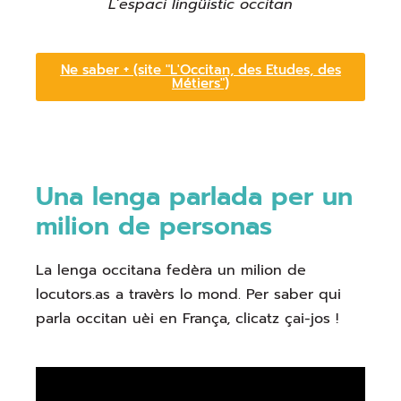
L’espaci lingüistic occitan
Ne saber + (site "L'Occitan, des Etudes, des
Métiers")
Una lenga parlada per un
milion de personas
La lenga occitana fedèra un milion de
locutors.as a travèrs lo mond. Per saber qui
parla occitan uèi en França, clicatz çai-jos !