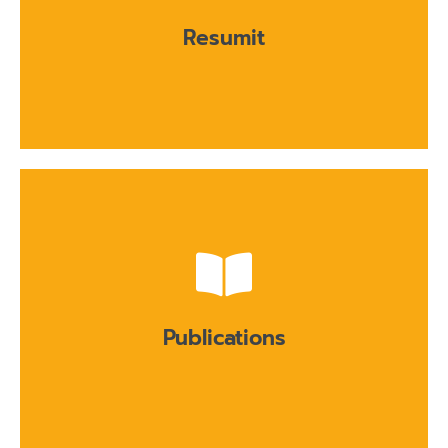
Cliquer ici
Resumit
Cliquer ici
d'Aurélie Joubert
Publications
Retrouvez les publications