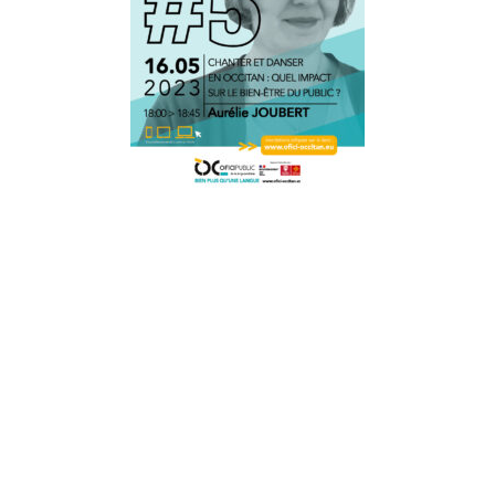
Ofici public de la lenga occitana
22 bd maréchal Juin
31406 Tolosa cedex 9