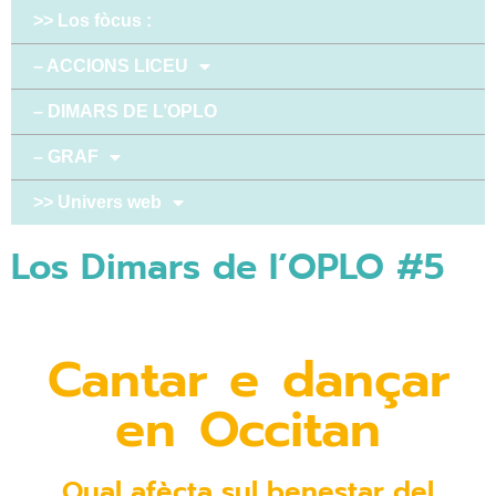
>> Los fòcus :
– ACCIONS LICEU
– DIMARS DE L’OPLO
– GRAF
>> Univers web
Los Dimars de l’OPLO #5
Cantar e dançar
en Occitan
Qual afècta sul benestar del