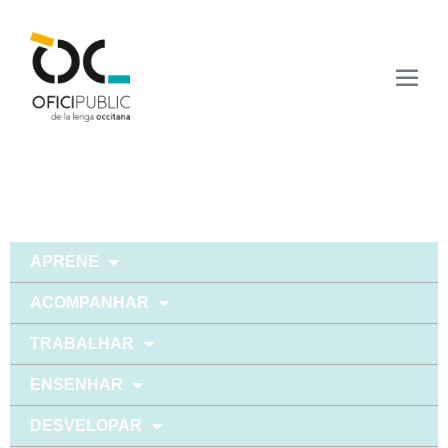
APRENE
ACOMPANHAR
TRABALHAR
ENSENHAR
DESVELOPAR