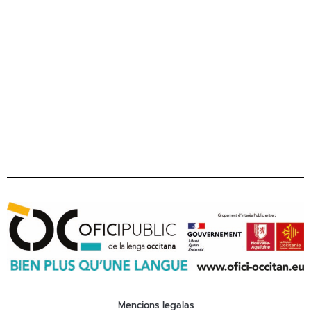
31406 Tolosa cedex 9
Tel 05 31 61 80 50
contact@ofici-occitan.eu
Mencions legalas