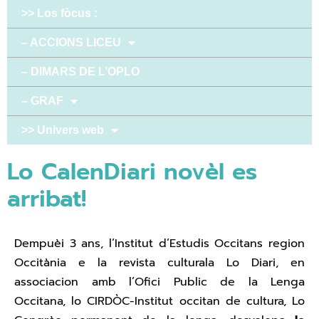
>> Los fòcus :
– ACCIONS LICEU
– DIMARS DE L’OPLO
– GRAF
>> Univers web
Lo CalenDiari novèl es
arribat!
Dempuèi 3 ans, l’Institut d’Estudis Occitans region
Occitània e la revista culturala Lo Diari, en
associacion amb l’Ofici Public de la Lenga
Occitana, lo CIRDÒC-Institut occitan de cultura, Lo