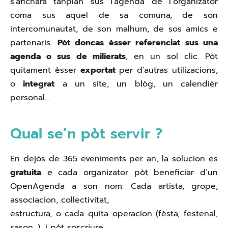
s’aficharà tanplan sus l’agenda de l’organizator
coma sus aquel de sa comuna, de son
intercomunautat, de son malhum, de sos amics e
partenaris.
Pòt doncas èsser referenciat sus una
agenda o sus de milierats
, en un sol clic. Pòt
quitament èsser
exportat
per d’autras utilizacions,
o
integrat
a un site, un blòg, un calendièr
personal…
Qual se’n pòt servir ?
En dejós de 365 eveniments per an, la solucion es
gratuita
e cada organizator pòt beneficiar d’un
OpenAgenda a son nom. Cada artista, grope,
associacion, collectivitat,
estructura, o cada quita operacion (fèsta, festenal,
sason…), i pòt soscriure.