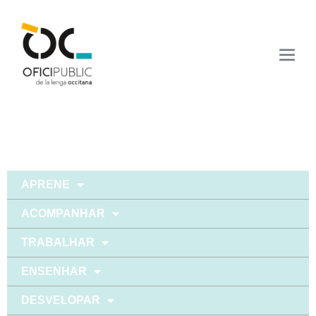
APRENE
ACOMPANHAR
TRABALHAR
ENSENHAR
DESVELOPAR