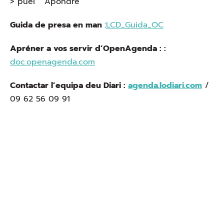
> puèi “ Apondre ”
Guida de presa en man
:
LCD_Guida_OC
Apréner a vos servir d’OpenAgenda : :
doc.openagenda.com
Contactar l’equipa deu Diari :
agenda.lodiari.com
/
09 62 56 09 91
Ofici public de la lenga occitana
22 bd maréchal Juin