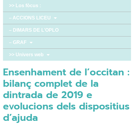
>> Los fòcus :
– ACCIONS LICEU
– DIMARS DE L’OPLO
– GRAF
>> Univers web
Ensenhament de l’occitan :
bilanç complet de la
dintrada de 2019 e
evolucions dels dispositius
d’ajuda