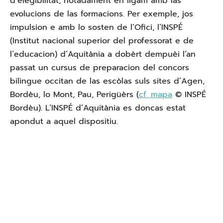
d’elegibilitat, notadament en ligam amb las
evolucions de las formacions. Per exemple, jos
impulsion e amb lo sosten de l’Ofici, l’INSPÉ
(Institut nacional superior del professorat e de
l’educacion) d’Aquitània a dobèrt dempuèi l’an
passat un cursus de preparacion del concors
bilingue occitan de las escòlas suls sites d’Agen,
Bordèu, lo Mont, Pau, Perigüèrs (
cf. mapa
© INSPÉ
Bordèu). L’INSPÉ d’Aquitània es doncas estat
apondut a aquel dispositiu.
Ofici public de la lenga occitana