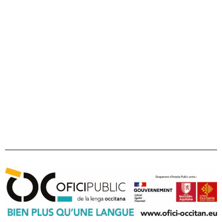
22 bd maréchal Juin
31406 Tolosa cedex 9
Tel 05 31 61 80 50
contact@ofici-occitan.eu