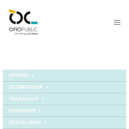
APRENE
ACOMPANHAR
TRABALHAR
ENSENHAR
DESVELOPAR