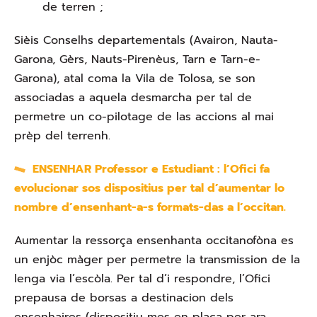
de terren ;
Sièis Conselhs departementals (Avairon, Nauta-
Garona, Gèrs, Nauts-Pirenèus, Tarn e Tarn-e-
Garona), atal coma la Vila de Tolosa, se son
associadas a aquela desmarcha per tal de
permetre un co-pilotage de las accions al mai
prèp del terrenh.
​
ENSENHAR Professor e Estudiant : l’Ofici fa
evolucionar sos dispositius per tal d’aumentar lo
nombre d’ensenhant-a-s formats-das a l’occitan.
Aumentar la ressorça ensenhanta occitanofòna es
un enjòc màger per permetre la transmission de la
lenga via l’escòla. Per tal d’i respondre, l’Ofici
prepausa de borsas a destinacion dels
ensenhaires (dispositiu mes en plaça per ara