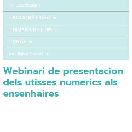
>> Los fòcus :
– ACCIONS LICEU
– DIMARS DE L’OPLO
– GRAF
>> Univers web
Webinari de presentacion
dels utisses numerics als
ensenhaires