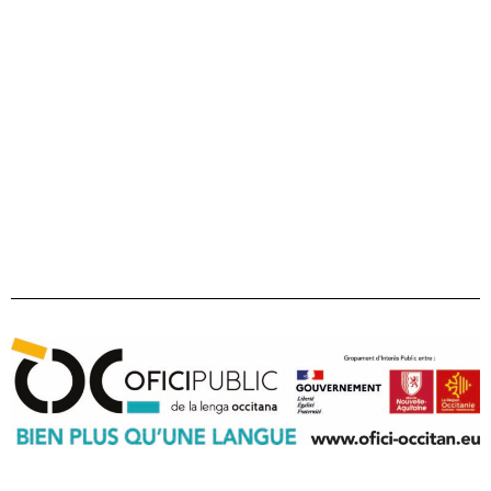
22 bd maréchal Juin
31406 Tolosa cedex 9
Tel 05 31 61 80 50
contact@ofici-occitan.eu