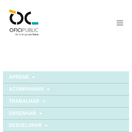
APRENE
ACOMPANHAR
TRABALHAR
ENSENHAR
DESVELOPAR