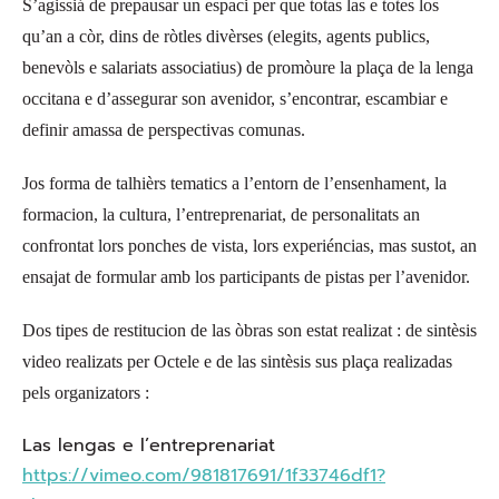
S’agissiá de prepausar un espaci per que totas las e totes los
qu’an a còr, dins de ròtles divèrses (elegits, agents publics,
benevòls e salariats associatius) de promòure la plaça de la lenga
occitana e d’assegurar son avenidor, s’encontrar, escambiar e
definir amassa de perspectivas comunas.
Jos forma de talhièrs tematics a l’entorn de l’ensenhament, la
formacion, la cultura, l’entreprenariat, de personalitats an
confrontat lors ponches de vista, lors experiéncias, mas sustot, an
ensajat de formular amb los participants de pistas per l’avenidor.
Dos tipes de restitucion de las òbras son estat realizat : de sintèsis
video realizats per Octele e de las sintèsis sus plaça realizadas
pels organizators :
Las lengas e l’entreprenariat
https://vimeo.com/981817691/1f33746df1?