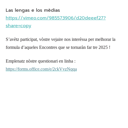
Las lengas e los mèdias
https://vimeo.com/985573906/d20deeef27?
share=copy
S’avètz participat, vòstre vejaire nos interèssa per melhorar la
formula d’aqueles Encontres que se tornaràn far tre 2025 !
Emplenatz nòstre questionari en linha :
https://forms.office.com/e/2ckVvzNqqa
Ofici public de la lenga occitana