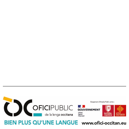
22 bd maréchal Juin
31406 Tolosa cedex 9
Tel 05 31 61 80 50
contact@ofici-occitan.eu