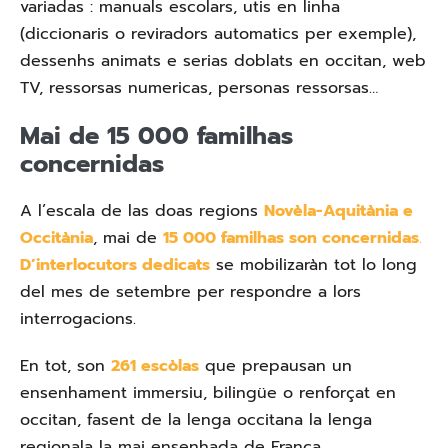
variadas : manuals escolars, utis en linha
(diccionaris o reviradors automatics per exemple),
dessenhs animats e serias doblats en occitan, web
TV, ressorsas numericas, personas ressorsas…
Mai de 15 000 familhas
concernidas
A l’escala de las doas regions
Novèla-Aquitània e
Occitània
, mai de
15 000 familhas son concernidas
.
D’interlocutors dedicats
se mobilizaràn tot lo long
del mes de setembre per respondre a lors
interrogacions.
En tot, son
261 escòlas
que prepausan un
ensenhament immersiu, bilingüe o renforçat en
occitan, fasent de la lenga occitana la lenga
regionala la mai ensenhada de França.