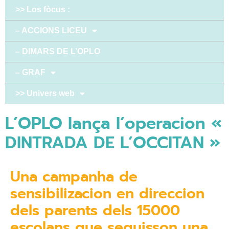
>> Los fòcus :
– ACCIONS LICEU
– DIMARS DE L’OPLO
– GRAF
>> Univers web
L’OPLO lança l’operacion «
DINTRADA DE L’OCCITAN »
Una campanha de
sensibilizacion en direccion
dels parents dels 15000
escolans que seguisson una