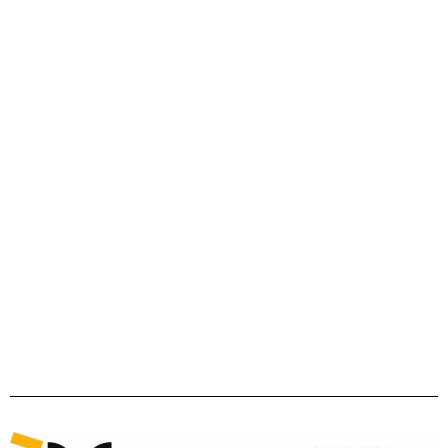
Ofici public de la lenga occitana
22 bd maréchal Juin
31406 Tolosa cedex 9
Tel 05 31 61 80 50
contact@ofici-occitan.eu