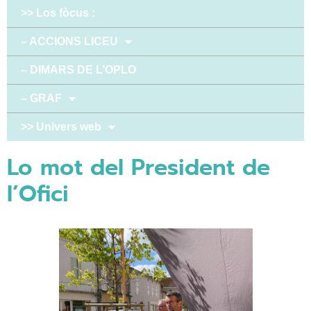
>> Los fòcus :
– ACCIONS LICEU
– DIMARS DE L’OPLO
– GRAF
>> Univers web
Lo mot del President de
l’Ofici