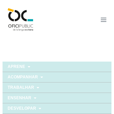
APRENE
ACOMPANHAR
TRABALHAR
ENSENHAR
DESVELOPAR