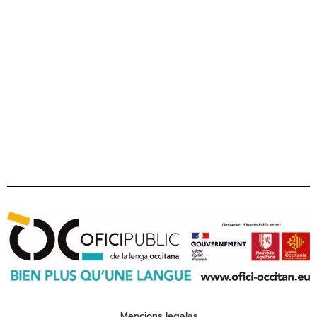
22 bd maréchal Juin
31406 Tolosa cedex 9
Tel 05 31 61 80 50
contact@ofici-occitan.eu
Mencions legalas