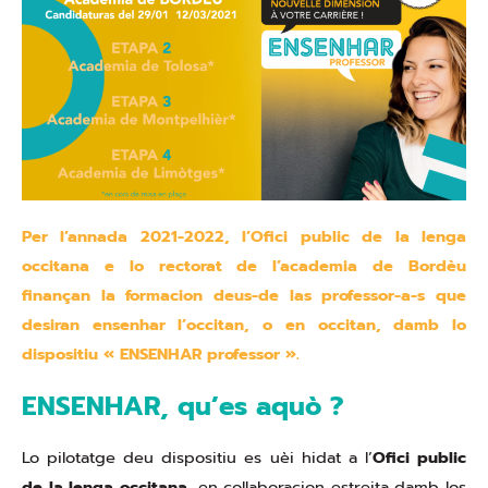
Per l’annada 2021-2022, l’Ofici public de la lenga
occitana e lo rectorat de l’academia de Bordèu
finançan la formacion deus-de las professor-a-s que
desiran ensenhar l’occitan, o en occitan, damb lo
dispositiu « ENSENHAR professor ».
ENSENHAR, qu’es aquò ?
Lo pilotatge deu dispositiu es uèi hidat a l’
Ofici public
de la lenga occitana
, en collaboracion estreita damb los