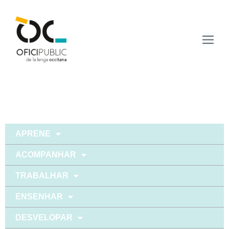
APRENE
ACOMPANHAR
TRABALHAR
ENSENHAR
DESVELOPAR