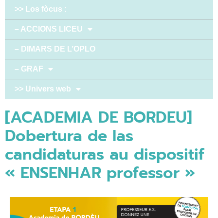
>> Los fòcus :
– ACCIONS LICEU
– DIMARS DE L’OPLO
– GRAF
>> Univers web
[ACADEMIA DE BORDEU]
Dobertura de las
candidaturas au dispositif
« ENSENHAR professor »