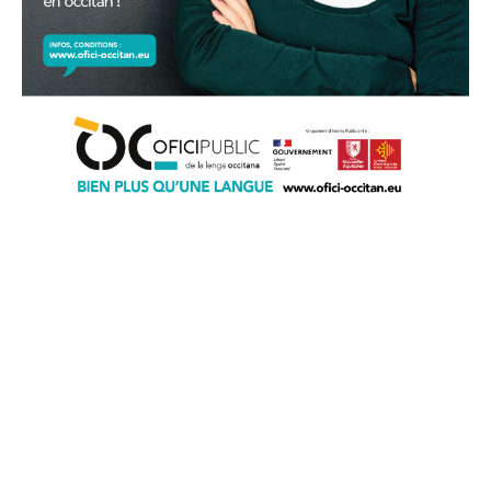
Ofici public de la lenga occitana
22 bd maréchal Juin
31406 Tolosa cedex 9