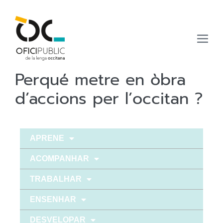
Perqué metre en òbra
d’accions per l’occitan ?
APRENE
ACOMPANHAR
TRABALHAR
ENSENHAR
DESVELOPAR