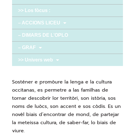
>> Los fòcus :
– ACCIONS LICEU
– DIMARS DE L’OPLO
– GRAF
>> Univers web
Sosténer e promòure la lenga e la cultura
occitanas, es permetre a las familhas de
tornar descobrir lor territòri, son istòria, sos
noms de luòcs, son accent e sos còdis. Es un
novèl biais d’encontrar de mond, de partejar
la meteissa cultura, de saber-far, lo biais de
viure.